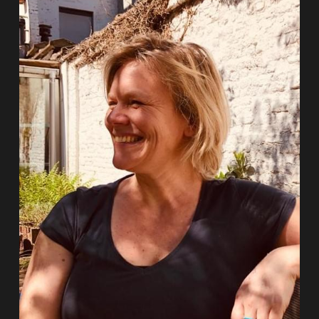
Rode draad
Zoek
Achtergrond
Interessant