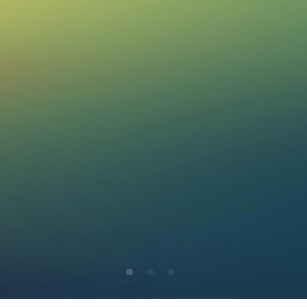
Rode draad
Zoek
Achtergrond
Interessant